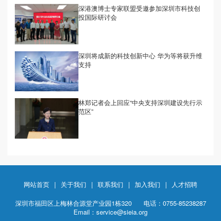
深港澳博士专家联盟受邀参加深圳市科技创
投国际研讨会
深圳将成新的科技创新中心 华为等将获升维
支持
林郑记者会上回应“中央支持深圳建设先行示
范区”
网站首页
|
关于我们
|
联系我们
|
加入我们
|
人才招聘
深圳市福田区上梅林合源堂产业园1栋320
电话：0755-85238287
Email：service@sieia.org