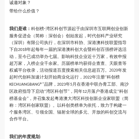
诚邀对象？
带给什么价值？
我们是谁：
科创榜
·
湾区科创节
源起于由深圳市互联网创业创新
服务促进会（简称：深创会）创始发起，时代创科产业研究
（深圳）有限公司执行，在深圳市科协、深港澳科技联盟指导
下自
年起每年一届的深港澳科创大会暨科创百强榜评选活
2018
动，至今已成功举办七届。影响科技企业近十万家，有效申报
超万家，入榜企业千余家。历届榜单均获得企查查、天眼查等
权威平台收录，活动报道百度搜索相关信息超百万。2020年发
起时代创科加速计划开始商业化运行，
年注册“科创榜
2022
”品牌，
年
月在香港中联办青工部、南沙
KECHUANGBANG®
2023
5
区政府指导下启动“湾区科创节”，同年
月落户香港成立“科创
12
榜基金会”，并召集发起粤港澳大湾区科技创新企业家联盟（简
称：湾区科创家联盟）。以科创类榜单为依托，致力于构建一
个服务湾区、引领全国、辐射全球的多元、开放的科创交流与
合作平台。
我们的年度规划
: