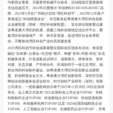
均获得企查查、天眼查等权威平台收录，活动报道百度搜索相
关信息超百万。
2022年注册推出“科创榜KECHUANGBANG”品
牌，2023年5月在广州南沙启动“湾区科创节”，2023年12月落户
香港成立“科创榜基金会”，并召集发起粤港澳大湾区科技创新
企业家联盟（简称：湾区科创家联盟）。旨在抓住国家重点建
设粤港澳大湾区的机遇，搭建三地科创领域交流合作平台，聚
集湾区科创领域产、学、研丰富资源，促进湾区社会各界联
动，不断推动湾区科创产业向高质量发展
2025湾区科创节科创成果展暨全国科创百强发布活动，将
深度
融合
"实体展+云展会+生态链"模式，构建"发布-对接-转化"全流
程服务体系，
打造成集会议研讨、成果展示、榜单发布、资本
对接、生态共建、产学研合作、区域协同于一体立足湾区、辐
射全球的科创标杆盛会。
由粤港澳大湾区科技创新企业家联
盟、科创榜基金会主办，粤港澳大湾区创新智库、深圳市互联
网创业创新服务促进会联办，时代创科产业研究（深圳）有限
公司承办，一批权威机构协办将于2025年11月28日-30日在深圳
举办。会上将正式发布“2025全国科创上市企业TOP500、专精
特新标杆企业TOP500、科创新锐企业TOP500、科创投资机构
TOP100、科创服务机构TOP100”以及“2024全国高端制造企业
TOP100、人工智能企业TOP100、生物医药企业TOP100”，并将