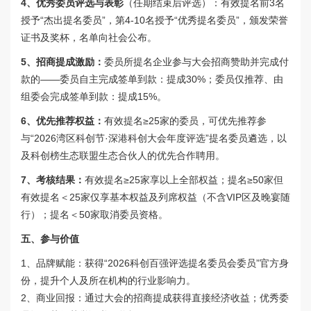
4、优秀委员评选与表彰
（任期结束后评选）：
有效提名前3名
授予“杰出提名委员”，第4-10名授予“优秀提名委员”，颁发荣誉
证书及奖杯，名单向社会公布。
5、招商提成激励：
委员所提名企业参与大会招商赞助并完成付
款的——委员自主完成签单到款：提成30%；委员仅推荐、由
组委会完成签单到款：提成15%。
6、优先推荐权益：
有效提名≥25家的委员，可优先推荐参
与“2026湾区科创节·深港科创大会年度评选”提名委员遴选，以
及科创榜生态联盟生态合伙人的优先合作聘用。
7、考核结果：
有效提名≥25家享以上全部权益；提名≥50家但
有效提名＜25家仅享基本权益及列席权益（不含VIP区及晚宴随
行）；提名＜50家取消委员资格。
五、参与价值
1、品牌赋能：获得“2026科创百强评选提名委员会委员”官方身
份，提升个人及所在机构的行业影响力。

2、商业回报：通过大会的招商提成获得直接经济收益；优秀委