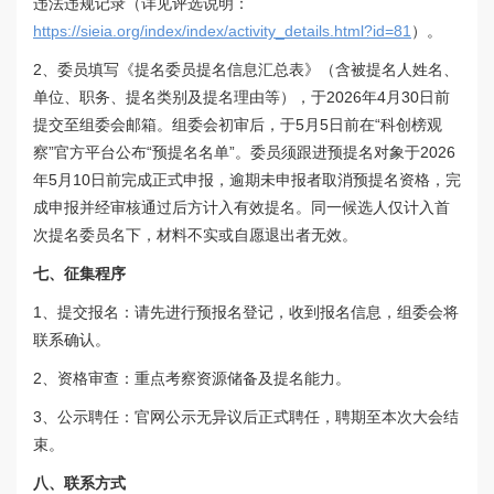
违法违规记录（详见评选说明：
https://sieia.org/index/index/activity_details.html?id=81
）。
2、委员填写《提名委员提名信息汇总表》（含被提名人姓名、
单位、职务、提名类别及提名理由等），于2026年4月30日前
提交至组委会邮箱。组委会初审后，于5月5日前在“科创榜观
察”官方平台公布“预提名名单”。委员须跟进预提名对象于2026
年5月10日前完成正式申报，逾期未申报者取消预提名资格，完
成申报并经审核通过后方计入有效提名。同一候选人仅计入首
次提名委员名下，材料不实或自愿退出者无效。
七、征集程序
1、提交报名：请先进行预报名登记，收到报名信息，组委会将
联系确认。
2、
资格审查：重点考察资源储备及提名能力。
3、公示聘任：官网公示无异议后正式聘任，聘期至本次大会结
束。
八、联系方式