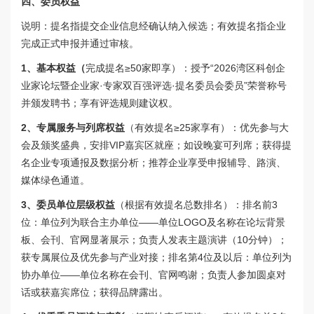
四、
委员权益
说明：提名指提交企业信息经确认纳入候选；有效提名指企业
完成正式申报并通过审核。
1、基本权益（
完成提名≥50家即享）：
授予“2026湾区科创企
业家论坛暨企业家·专家双百强评选·提名委员会委员”荣誉称号
并颁发聘书；享有评选规则建议权。
2、专属服务与列席权益
（有效提名≥25家享有）：
优先参与大
会及颁奖盛典，安排VIP嘉宾区就座；如设晚宴可列席；获得提
名企业专项通报及数据分析；推荐企业享受申报辅导、路演、
媒体绿色通道。
3、委员单位层级权益
（根据有效提名总数排名）：
排名前3
位：单位列为联合主办单位——单位LOGO及名称在论坛背景
板、会刊、官网显著展示；负责人发表主题演讲（10分钟）；
获专属展位及优先参与产业对接；排名第4位及以后：单位列为
协办单位——单位名称在会刊、官网鸣谢；负责人参加圆桌对
话或获嘉宾席位；获得品牌露出。