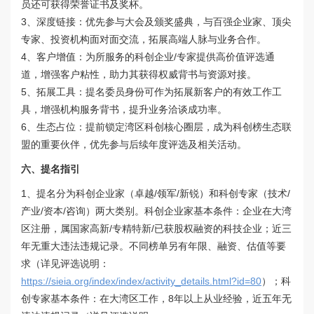
员还可获得荣誉证书及奖杯。

3、深度链接：优先参与大会及颁奖盛典，与百强企业家、顶尖
专家、投资机构面对面交流，拓展高端人脉与业务合作。

4、客户增值：为所服务的科创企业/专家提供高价值评选通
道，增强客户粘性，助力其获得权威背书与资源对接。

5、拓展工具：提名委员身份可作为拓展新客户的有效工作工
具，增强机构服务背书，提升业务洽谈成功率。

6、生态占位：提前锁定湾区科创核心圈层，成为科创榜生态联
盟的重要伙伴，优先参与后续年度评选及相关活动。
六、提名指引
1、提名分为科创企业家（卓越/领军/新锐）和科创专家（技术/
产业/资本/咨询）两大类别。
科创企业家基本条件：企业在大湾
区注册，属国家高新/专精特新/已获股权融资的科技企业；近三
年无重大违法违规记录。不同榜单另有年限、融资、估值等要
求（详见评选说明：
https://sieia.org/index/index/activity_details.html?id=80
）；
科
创专家基本条件：在大湾区工作，8年以上从业经验，近五年无