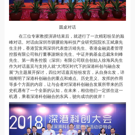
圆桌对话
在三位专家教授演讲结束后，就进行了一次精彩纷呈的巅
峰对话。对话由深圳市骐骥前海科技产业研究院院长王斌康先
生主持，香港贸发局深圳代表曾沂靖先生、香港金融資產管理
控股有限公司執行董事謝炯全先生、中证并购基金总裁朱剑峰
先生、第一商务控股（深圳）有限公司联合创始人徐海风先生
作为对话嘉宾与支持人就“大湾区时代下的深港科创与融合发
展”为主题展开探讨，四位对话嘉宾纷纷发言，从自身出发，详
细阐明了深港科创融合的重点和难点、历史意义、发挥的作用
等多个方面的内容，让与会者对深港科创融合发展所带来的历
史机遇有了一个全新的认知，在未来，相信他们一定抓住这一
机遇，乘着深港科创融合的东风，驶向成功的彼岸！