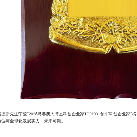
梁德新先生荣登
“
粤港澳大湾区科创企业家
领军科创企业家”
2026
TOP100--
地位与全球化发展实力，未来可期。