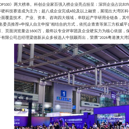
》两大榜单。科创企业家百强入榜企业亮点纷呈：深圳企业占比
OP100
83
等硬科技赛道成为主力；超八成企业完成
轮及以上融资，展现出大湾区科
A
全面覆盖技术、产业、资本、咨询四大领域，串联起产学研用全链条，其
提名委员推荐
申报人自主申报”相结合的方式，依托企查查等第三方权威平
+
万、页面浏览量达
万，最终以专业评审团及企业硬实力为核心依据，
1600
子有限公司总经理梁德新从众多候选人中脱颖而出，荣膺“
粤港澳大湾
2026