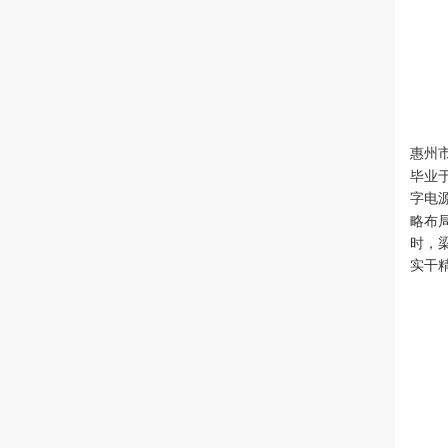
惠州
毕业
字电
略布
时，
实干