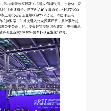
，区域集聚效应显著；机器人
智能制造、半导体、新
%
/
创企业高速成长、跨界融合的发展态势。科创专家百
中本土创投在管基金规模超
亿元。本届评选采
2000
台核验数据，并首次引入公众投票环节，累计票数超
保障公平公正。经组委会评审专家综合评定，惠州市忠
区科创企业家
领军科创企业家”称号。
TOP100--