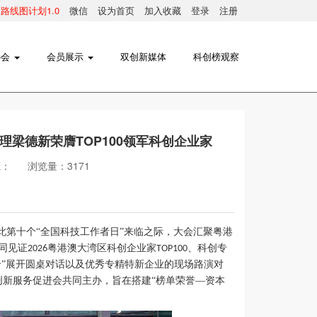
线图计划1.0
微信
设为首页
加入收藏
登录
注册
协会
会员展示
双创新媒体
科创榜观察
理梁德新荣膺TOP100领军科创企业家
源：
浏览量：3171
此第十个“全国科技工作者日”来临之际，大会汇聚粤港
同见证
粤港澳大湾区科创企业家
、科创专
2026
TOP100
”展开圆桌对话以及优秀专精特新企业的现场路演对
新服务促进会共同主办，旨在搭建“榜单荣誉—资本